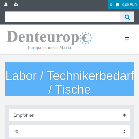
0
0,00 EUR
☰
Labor / Technikerbedarf
/ Tische