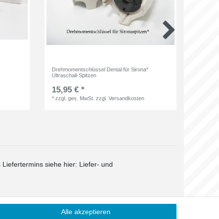
Drehmomentschlüssel Dental für Sirona*
Fotospi
Ultraschall-Spitzen
15,95 € *
55,00
*
zzgl. ges. MwSt.
zzgl.
Versandkosten
*
zzgl. 
 Liefertermins siehe hier:
Liefer- und
Alle akzeptieren