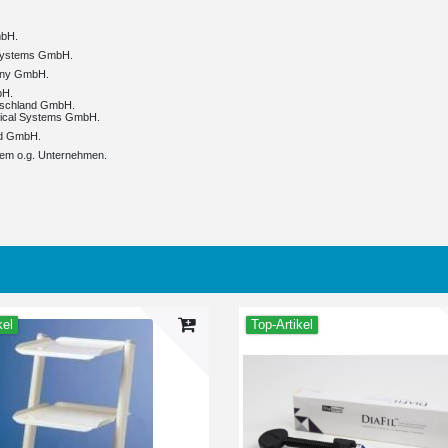
mbH.
l Systems GmbH.
many GmbH.
bH.
utschland GmbH.
dical Systems GmbH.
nd GmbH.
 dem o.g. Unternehmen.
kel
Top-Artikel