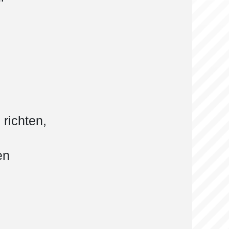
richten,
en