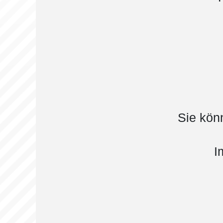
Sie kön
I