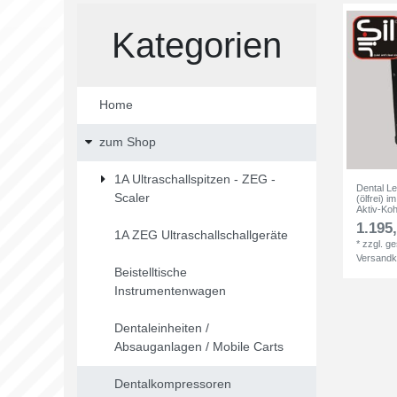
Kategorien
Home
zum Shop
1A Ultraschallspitzen - ZEG -
Dental L
Scaler
(ölfrei) i
Aktiv-Kohl
1.195,
1A ZEG Ultraschallschallgeräte
*
zzgl. g
Versandk
Beistelltische
Instrumentenwagen
Dentaleinheiten /
Absauganlagen / Mobile Carts
Dentalkompressoren