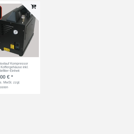
eiselauf Kompressor
m Koffergehäuse inkl.
efilter-Einheit
00 € *
es. MwSt.
zzgl.
osten