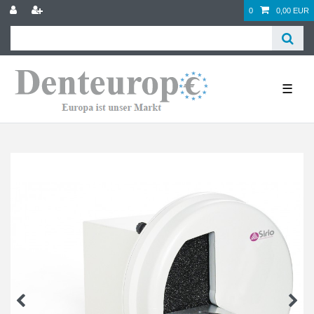
0
0,00 EUR
☰