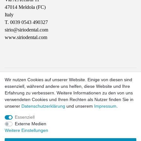
47014 Meldola (FC)
Italy 
T. 0039 0543 490327
sirio@siriodental.com
www.siriodental.com
1
Wir nutzen Cookies auf unserer Website. Einige von diesen sind
Gilt für Lieferungen in folgendes Land: Deutschland.
essenziell, während andere uns helfen, diese Website und Ihre
Lieferzeiten für andere Länder und Informationen zur
Erfahrung zu verbessern. Weitere Informationen zu den von uns
Berechnung des Liefertermins siehe hier:
Liefer- und
verwendeten Cookies und Ihren Rechten als Nutzer finden Sie in
Zahlungsbedingungen
2
unserer
Daten­schutz­erklärung
und unserem
Impressum
.
exkl. MwSt.
Essenziell
Externe Medien
Widerrufs­recht
Widerrufs­formular
Impressum
Daten­schutz­
Weitere Einstellungen
erklärung
AGB
Kontakt