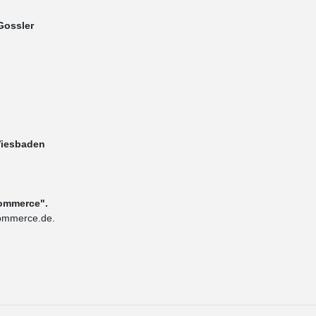
Gossler
Wiesbaden
rCommerce".
commerce.de.