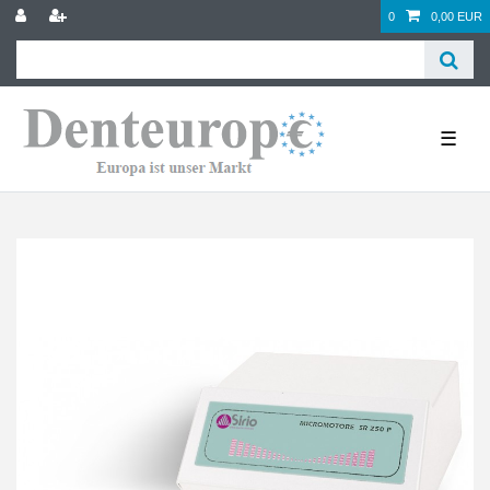
0
0,00 EUR
☰