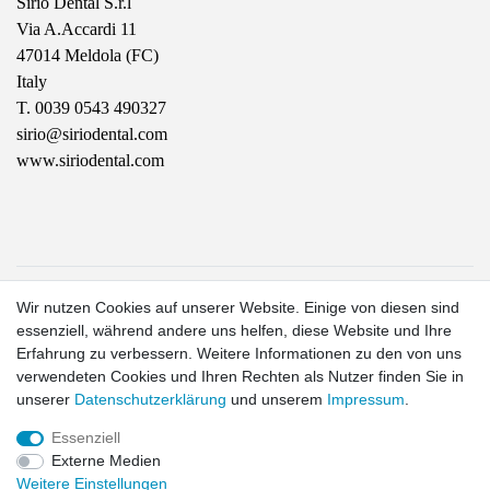
Sirio Dental S.r.l
Via A.Accardi 11
47014 Meldola (FC)
Italy 
T. 0039 0543 490327
sirio@siriodental.com
www.siriodental.com
1
Wir nutzen Cookies auf unserer Website. Einige von diesen sind
Gilt für Lieferungen in folgendes Land: Deutschland.
essenziell, während andere uns helfen, diese Website und Ihre
Lieferzeiten für andere Länder und Informationen zur
Erfahrung zu verbessern. Weitere Informationen zu den von uns
Berechnung des Liefertermins siehe hier:
Liefer- und
verwendeten Cookies und Ihren Rechten als Nutzer finden Sie in
Zahlungsbedingungen
2
unserer
Daten­schutz­erklärung
und unserem
Impressum
.
exkl. MwSt.
Essenziell
Externe Medien
Widerrufs­recht
Widerrufs­formular
Impressum
Daten­schutz­
Weitere Einstellungen