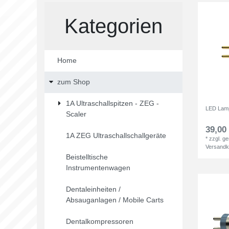
Kategorien
Home
zum Shop
1A Ultraschallspitzen - ZEG -
LED Lamp
Scaler
39,00 
1A ZEG Ultraschallschallgeräte
*
zzgl. g
Versandk
Beistelltische
Instrumentenwagen
Dentaleinheiten /
Absauganlagen / Mobile Carts
Dentalkompressoren