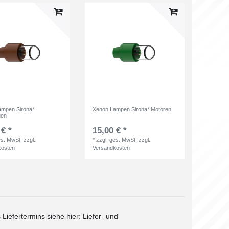
ampen Sirona*
Xenon Lampen Sirona* Motoren
gen
 € *
15,00 € *
es. MwSt.
zzgl.
*
zzgl. ges. MwSt.
zzgl.
kosten
Versandkosten
 Liefertermins siehe hier:
Liefer- und