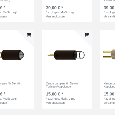
ehstrom)
TIM40/T
€ *
39,00 € *
39,00
es. MwSt.
zzgl.
*
zzgl. ges. MwSt.
zzgl.
*
zzgl. g
osten
Versandkosten
Versand
mpen für BienAir*
Xenon Lampen für BienAir*
Xenon La
Turbinen/Kupplungen
Kupplun
€ *
15,00 € *
15,00
es. MwSt.
zzgl.
*
zzgl. ges. MwSt.
zzgl.
*
zzgl. g
osten
Versandkosten
Versand