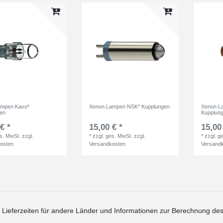
ampen Kavo*
Xenon Lampen NSK* Kupplungen
Xenon L
en
Kupplun
€ *
15,00 € *
15,00
es. MwSt.
zzgl.
*
zzgl. ges. MwSt.
zzgl.
*
zzgl. g
osten
Versandkosten
Versand
. Lieferzeiten für andere Länder und Informationen zur Berechnung des