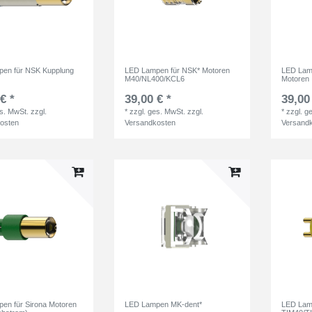
en für NSK Kupplung
LED Lampen für NSK* Motoren
LED Lam
M40/NL400/KCL6
Motoren
€ *
39,00 € *
39,00
es. MwSt.
zzgl.
*
zzgl. ges. MwSt.
zzgl.
*
zzgl. g
osten
Versandkosten
Versand
en für Sirona Motoren
LED Lampen MK-dent*
LED Lam