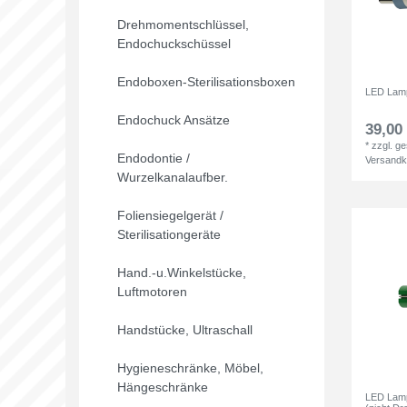
Drehmomentschlüssel,
Endochuckschüssel
Endoboxen-Sterilisationsboxen
LED Lamp
Endochuck Ansätze
39,00 
*
zzgl. g
Endodontie /
Versandk
Wurzelkanalaufber.
Foliensiegelgerät /
Sterilisationgeräte
Hand.-u.Winkelstücke,
Luftmotoren
Handstücke, Ultraschall
Hygieneschränke, Möbel,
Hängeschränke
LED Lamp