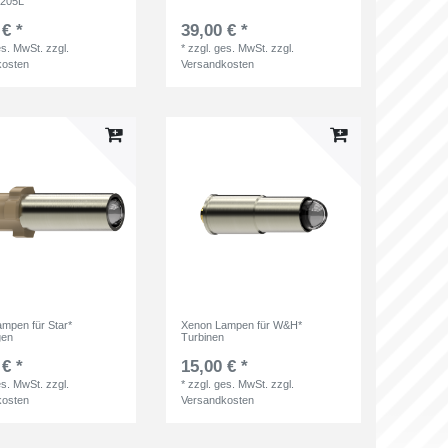
I205L
 € *
39,00 € *
es. MwSt.
zzgl.
*
zzgl. ges. MwSt.
zzgl.
kosten
Versandkosten
mpen für Star*
Xenon Lampen für W&H*
gen
Turbinen
 € *
15,00 € *
es. MwSt.
zzgl.
*
zzgl. ges. MwSt.
zzgl.
kosten
Versandkosten