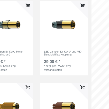
pen für Kavo Motor
LED Lampen für Kavo* und MK-
rehstrom)
Dent Multiflex Kupplung
 € *
39,00 € *
es. MwSt.
zzgl.
*
zzgl. ges. MwSt.
zzgl.
kosten
Versandkosten