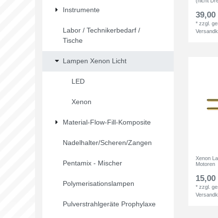
(nicht Dr
Instrumente
39,00 
*
zzgl. g
Labor / Technikerbedarf /
Versandk
Tische
Lampen Xenon Licht
LED
Xenon
Material-Flow-Fill-Komposite
Nadelhalter/Scheren/Zangen
Xenon La
Pentamix - Mischer
Motoren
15,00 
Polymerisationslampen
*
zzgl. g
Versandk
Pulverstrahlgeräte Prophylaxe