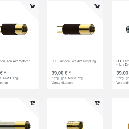
en Bien-Air* Motoren
LED Lampen Bier-Air* Kupplung
LED Lam
(nicht D
€ *
39,00 € *
39,00
es. MwSt.
zzgl.
*
zzgl. ges. MwSt.
zzgl.
*
zzgl. g
osten
Versandkosten
Versand