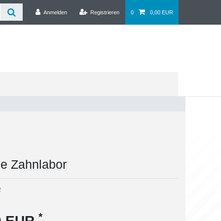
Anmelden
Registrieren
0
0,00 EUR
e Zahnlabor
2
*
00 EUR