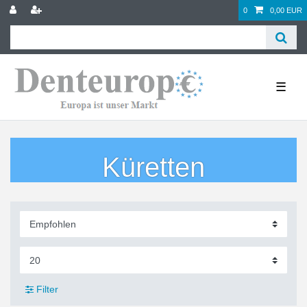
0
0,00 EUR
☰
Küretten
Filter