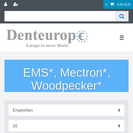
0
0,00 EUR
☰
EMS*, Mectron*,
Woodpecker*