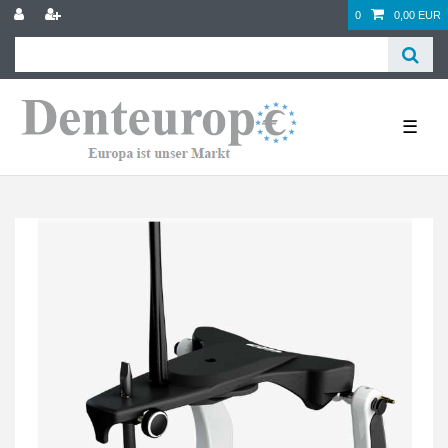
0
0,00 EUR
☰