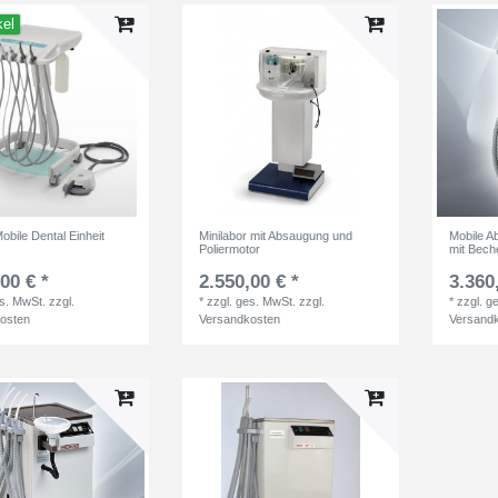
kel
Mobile Dental Einheit
Minilabor mit Absaugung und
Mobile A
Poliermotor
mit Beche
00 € *
2.550,00 € *
3.360
es. MwSt.
zzgl.
*
zzgl. ges. MwSt.
zzgl.
*
zzgl. g
osten
Versandkosten
Versand