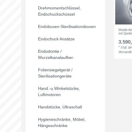
Drehmomentschlüssel,
Endochuckschüssel
Endoboxen-Sterilisationsboxen
Mobile A
mit Spei
Endochuck Ansätze
3.590,
*
zzgl. g
Endodontie /
Versandk
Wurzelkanalaufber.
Foliensiegelgerät /
Sterilisationgeräte
Hand.-u.Winkelstücke,
Luftmotoren
Handstücke, Ultraschall
Hygieneschränke, Möbel,
Hängeschränke