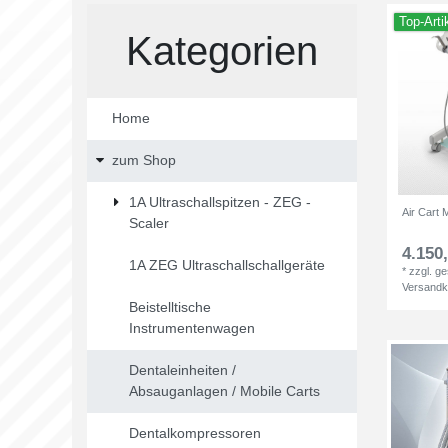
Top-Arti
Kategorien
Home
zum Shop
1A Ultraschallspitzen - ZEG -
Air Cart 
Scaler
4.150,
1A ZEG Ultraschallschallgeräte
*
zzgl. g
Versandk
Beistelltische
Instrumentenwagen
Dentaleinheiten /
Absauganlagen / Mobile Carts
Dentalkompressoren