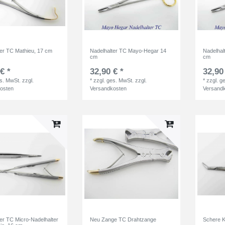
ter TC Mathieu, 17 cm
Nadelhalter TC Mayo-Hegar 14
Nadelhal
cm
cm
€ *
32,90 € *
32,90
es. MwSt.
zzgl.
*
zzgl. ges. MwSt.
zzgl.
*
zzgl. g
osten
Versandkosten
Versand
er TC Micro-Nadelhalter
Neu Zange TC Drahtzange
Schere K