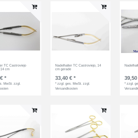
er TC Castroviejo
Nadelhalter TC Castroviejo, 14
Nadelhal
f 14 cm
cm gerade
€ *
33,40 € *
39,50
es. MwSt.
zzgl.
*
zzgl. ges. MwSt.
zzgl.
*
zzgl. g
osten
Versandkosten
Versand