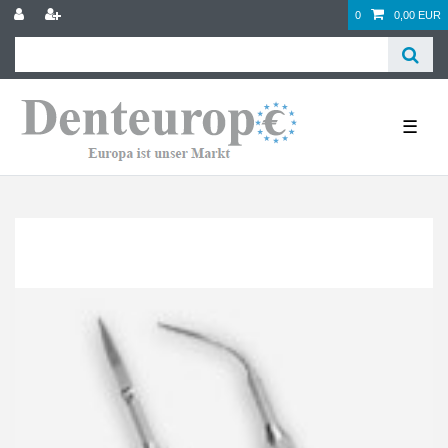
0
0,00 EUR
☰