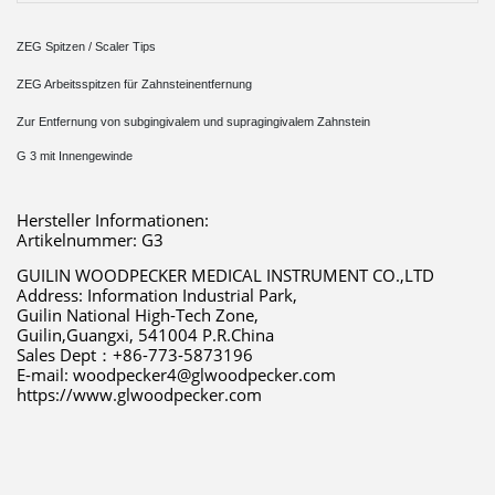
ZEG Spitzen / Scaler Tips
ZEG Arbeitsspitzen für Zahnsteinentfernung
Zur Entfernung von subgingivalem und supragingivalem Zahnstein
G 3 mit Innengewinde
Hersteller Informationen:
Artikelnummer: G3
GUILIN WOODPECKER MEDICAL INSTRUMENT CO.,LTD 
Address: Information Industrial Park,
Guilin National High-Tech Zone,
Guilin,Guangxi, 541004 P.R.China 
Sales Dept：+86-773-5873196 
E-mail: woodpecker4@glwoodpecker.com 
https://www.glwoodpecker.com