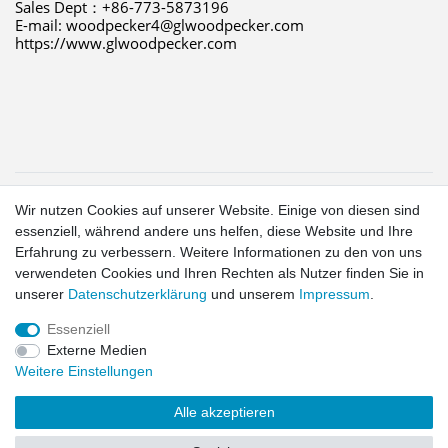
Sales Dept：+86-773-5873196 
E-mail: woodpecker4@glwoodpecker.com 
https://www.glwoodpecker.com
1
Wir nutzen Cookies auf unserer Website. Einige von diesen sind
Gilt für Lieferungen in folgendes Land: Deutschland.
essenziell, während andere uns helfen, diese Website und Ihre
Lieferzeiten für andere Länder und Informationen zur
Erfahrung zu verbessern. Weitere Informationen zu den von uns
Berechnung des Liefertermins siehe hier:
Liefer- und
verwendeten Cookies und Ihren Rechten als Nutzer finden Sie in
Zahlungsbedingungen
2
unserer
Daten­schutz­erklärung
und unserem
Impressum
.
exkl. MwSt.
Essenziell
Externe Medien
Widerrufs­recht
Widerrufs­formular
Impressum
Daten­schutz­
Weitere Einstellungen
erklärung
AGB
Kontakt
Alle akzeptieren
© Copyright 2026 | Alle Rechte vorbehalten.