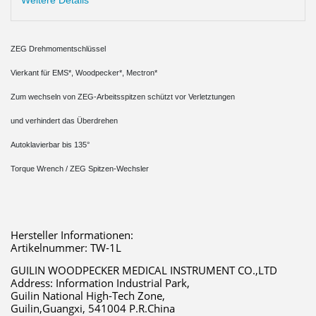
Weitere Details
ZEG Drehmomentschlüssel
Vierkant für EMS*, Woodpecker*, Mectron*
Zum wechseln von ZEG-Arbeitsspitzen schützt vor Verletztungen
und verhindert das Überdrehen
Autoklavierbar bis 135°
Torque Wrench / ZEG Spitzen-Wechsler
Hersteller Informationen:
Artikelnummer: TW-1L
GUILIN WOODPECKER MEDICAL INSTRUMENT CO.,LTD 
Address: Information Industrial Park,
Guilin National High-Tech Zone,
Guilin,Guangxi, 541004 P.R.China 