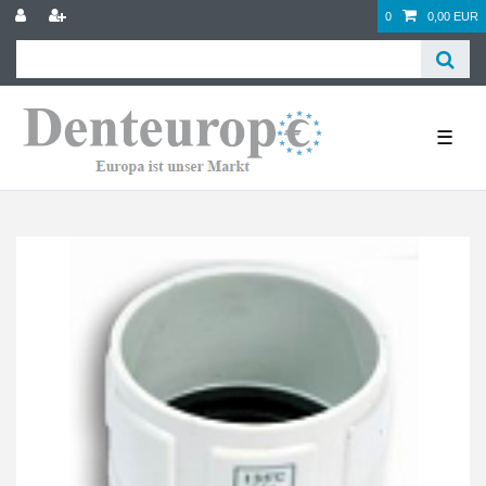
0
0,00 EUR
☰