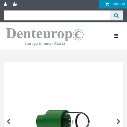
0
0,00 EUR
☰