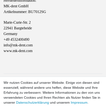
Herstellerinformation:
MK-dent GmbH
Artikelnummer: BU7012SG
Marie-Curie-Str. 2
22941 Bargteheide
Germany
+49 4532400490
info@mk-dent.com
www.mk-dent.com
1
Wir nutzen Cookies auf unserer Website. Einige von diesen sind
Gilt für Lieferungen in folgendes Land: Deutschland.
essenziell, während andere uns helfen, diese Website und Ihre
Lieferzeiten für andere Länder und Informationen zur
Erfahrung zu verbessern. Weitere Informationen zu den von uns
Berechnung des Liefertermins siehe hier:
Liefer- und
verwendeten Cookies und Ihren Rechten als Nutzer finden Sie in
Zahlungsbedingungen
2
unserer
Daten­schutz­erklärung
und unserem
Impressum
.
exkl. MwSt.