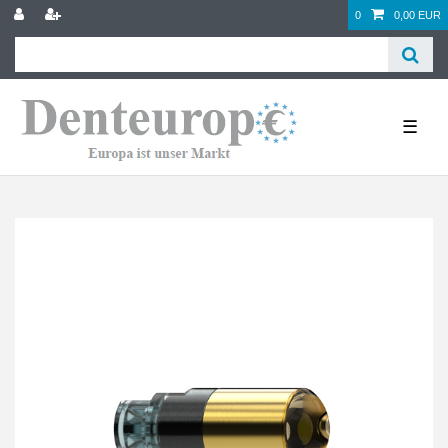
0
0,00 EUR
☰