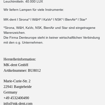
Leuchtmitteln. 40.000 LUX
Wir liefern Lampen für viele Instrumente:
MK-dent l Sirona* l W&H* l KaVo* l NSK* l BienAir* l Star*
*Sirona, W&H, KaVo, NSK, BienAir und Star sind eingetragene
Warenzeichen.
Die Firma Denteurope steht in keiner wirtschaftlichen Verbindung
mit den o.g. Unternehmen.
Herstellerinformation:
MK-dent GmbH
Artikelnummer: BU8012
Marie-Curie-Str. 2
22941 Bargteheide
Germany
+49 4532400490
info@mk-dent.com