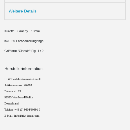
Weitere Details
Kürette - Gracey - 10mm
inkl. 50 Farbcodierungringe
Griffform "Classic" Fig. 1 / 2
Herstellerinformation:
HLW Dentalinstruments GmbH
Artikelnummer: 26-36A
Daimlerstr. 19
92533 Wernberg-Köblitz
Deutschland
Telefon: +49 (0) 9604/90991-0 
E-Mail: info@hlw-dental.com