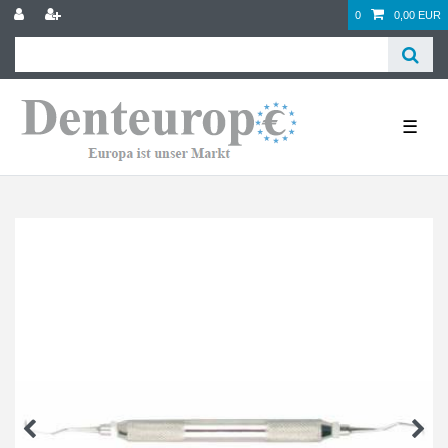
0
0,00 EUR
☰