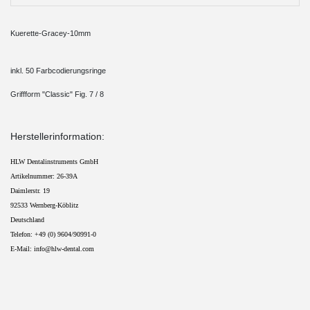
Kuerette-Gracey-10mm
inkl. 50 Farbcodierungsringe
Griffform "Classic" Fig. 7 / 8
Herstellerinformation:
HLW Dentalinstruments GmbH
Artikelnummer: 26-39A
Daimlerstr. 19
92533 Wernberg-Köblitz
Deutschland
Telefon: +49 (0) 9604/90991-0 
E-Mail: info@hlw-dental.com