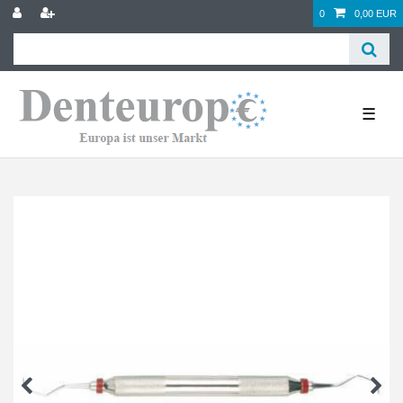
0
0,00 EUR
☰