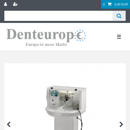
0
0,00 EUR
☰