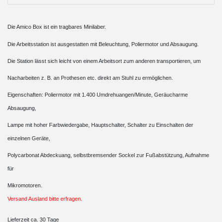
Die Amico Box ist ein tragbares Minilaber.
Die Arbeitsstation ist ausgestatten mit Beleuchtung, Poliermotor und Absaugung.
Die Station lässt sich leicht von einem Arbeitsort zum anderen transportieren, um
Nacharbeiten z. B. an Prothesen etc. direkt am Stuhl zu ermöglichen.
Eigenschaften: Poliermotor mit 1.400 Umdrehuangen/Minute, Geräucharme
Absaugung,
Lampe mit hoher Farbwiedergabe, Hauptschalter, Schalter zu Einschalten der
einzelnen Geräte,
Polycarbonat Abdeckuang, selbstbremsender Sockel zur Fußabstützung, Aufnahme
für
Mikromotoren.
Versand Ausland bitte erfragen.
Lieferzeit ca. 30 Tage