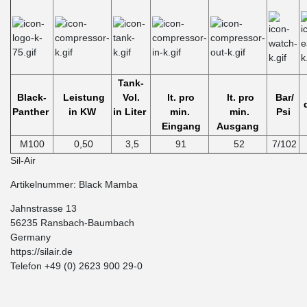
Tank-
Black-
Leistung
Vol.
lt. pro
lt. pro
Bar/
Panther
in KW
in Liter
min.
min.
Psi
Eingang
Ausgang
M100
0,50
3,5
91
52
7/102
Sil-Air
Artikelnummer: Black Mamba
Jahnstrasse 13
56235 Ransbach-Baumbach
Germany
https://silair.de
Telefon +49 (0) 2623 900 29-0