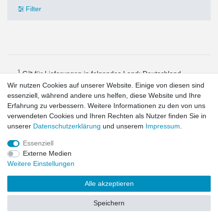
Filter
1
Gilt für Lieferungen in folgendes Land: Deutschland.
Lieferzeiten für andere Länder und Informationen zur
Wir nutzen Cookies auf unserer Website. Einige von diesen sind
Berechnung des Liefertermins siehe hier:
Liefer- und
essenziell, während andere uns helfen, diese Website und Ihre
Zahlungsbedingungen
Erfahrung zu verbessern. Weitere Informationen zu den von uns
2
exkl. MwSt.
verwendeten Cookies und Ihren Rechten als Nutzer finden Sie in
unserer
Daten­schutz­erklärung
und unserem
Impressum
.
Essenziell
Widerrufs­recht
Widerrufs­formular
Impressum
Daten­schutz­
Externe Medien
erklärung
AGB
Kontakt
Weitere Einstellungen
© Copyright 2026 | Alle Rechte vorbehalten.
Alle akzeptieren
Speichern