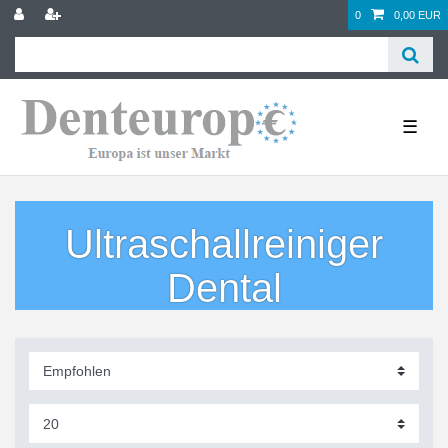
0
0,00 EUR
☰
Ultraschallreiniger
Dental