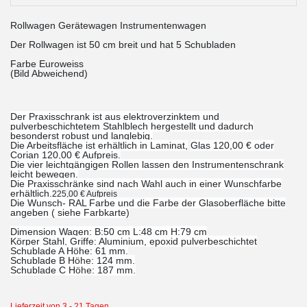
Rollwagen Gerätewagen Instrumentenwagen
Der Rollwagen ist 50 cm breit und hat 5 Schubladen
Farbe Euroweiss
(Bild Abweichend)
Der Praxisschrank ist aus elektroverzinktem und
pulverbeschichtetem
Stahlblech hergestellt und dadurch
besonderst robust und langlebig.
Die Arbeitsfläche ist erhältlich in Laminat,
Glas 120,00 € oder
Corian 120,00 € Aufpreis.
Die vier leichtgängigen Rollen lassen den Instrumentenschrank
leicht bewegen.
Die Praxisschränke sind nach Wahl auch in einer Wunschfarbe
erhältlich.
225,00 € Aufpreis
Die Wunsch- RAL Farbe und die Farbe der Glasoberfläche bitte
angeben ( siehe Farbkarte)
Dimension Wagen: B:50 cm L:48 cm H:79 cm
Körper Stahl, Griffe: Aluminium, epoxid pulverbeschichtet
Schublade A H
ö
he: 61 mm.
Schublade B H
öhe
: 124 mm.
Schublade C H
öhe
: 187 mm.
Lieferzeit von 3 - 21 Tagen