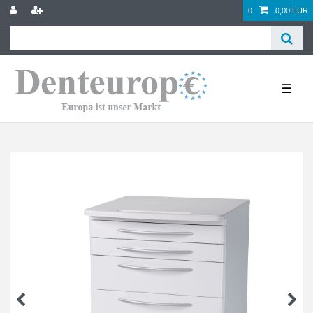
0
0,00 EUR
☰