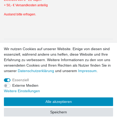
+ 50,- € Versandkosten anteilig
Ausland bitte erfragen.
1
Wir nutzen Cookies auf unserer Website. Einige von diesen sind
Gilt für Lieferungen in folgendes Land: Deutschland.
essenziell, während andere uns helfen, diese Website und Ihre
Lieferzeiten für andere Länder und Informationen zur
Erfahrung zu verbessern. Weitere Informationen zu den von uns
Berechnung des Liefertermins siehe hier:
Liefer- und
verwendeten Cookies und Ihren Rechten als Nutzer finden Sie in
Zahlungsbedingungen
2
unserer
Daten­schutz­erklärung
und unserem
Impressum
.
exkl. MwSt.
Essenziell
Externe Medien
Widerrufs­recht
Widerrufs­formular
Impressum
Daten­schutz­
Weitere Einstellungen
erklärung
AGB
Kontakt
Alle akzeptieren
© Copyright 2026 | Alle Rechte vorbehalten.
Speichern