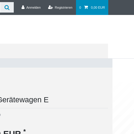
Anmelden
Registrieren
0
0,00 EUR
erätewagen E
9
*
00 EUR