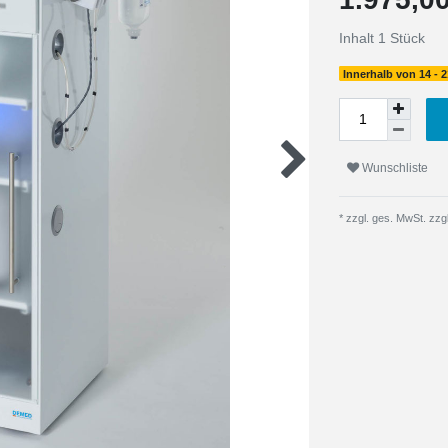
Inhalt
1
Stück
Innerhalb von 14 - 2
Wunschliste
* zzgl. ges. MwSt. zzgl