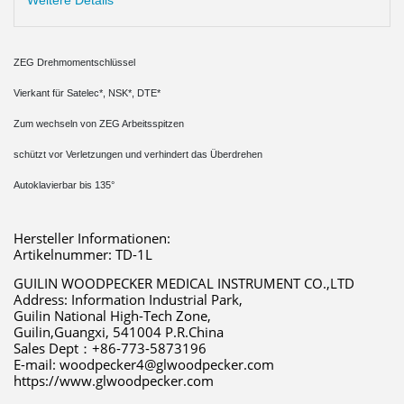
Weitere Details
ZEG Drehmomentschlüssel
Vierkant für Satelec*, NSK*, DTE*
Zum wechseln von ZEG Arbeitsspitzen
schützt vor Verletzungen und verhindert das Überdrehen
Autoklavierbar bis 135°
Hersteller Informationen:
Artikelnummer: TD-1L
GUILIN WOODPECKER MEDICAL INSTRUMENT CO.,LTD 
Address: Information Industrial Park,
Guilin National High-Tech Zone,
Guilin,Guangxi, 541004 P.R.China 
Sales Dept：+86-773-5873196 
E-mail: woodpecker4@glwoodpecker.com 
https://www.glwoodpecker.com