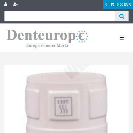
0
0,00 EUR
☰