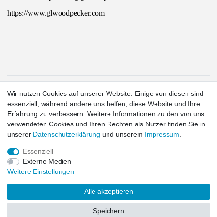
https://www.glwoodpecker.com
1
Wir nutzen Cookies auf unserer Website. Einige von diesen sind
Gilt für Lieferungen in folgendes Land: Deutschland.
essenziell, während andere uns helfen, diese Website und Ihre
Lieferzeiten für andere Länder und Informationen zur
Erfahrung zu verbessern. Weitere Informationen zu den von uns
Berechnung des Liefertermins siehe hier:
Liefer- und
verwendeten Cookies und Ihren Rechten als Nutzer finden Sie in
Zahlungsbedingungen
2
unserer
Daten­schutz­erklärung
und unserem
Impressum
.
exkl. MwSt.
Essenziell
Externe Medien
Widerrufs­recht
Widerrufs­formular
Impressum
Daten­schutz­
Weitere Einstellungen
erklärung
AGB
Kontakt
Alle akzeptieren
© Copyright 2026 | Alle Rechte vorbehalten.
Speichern