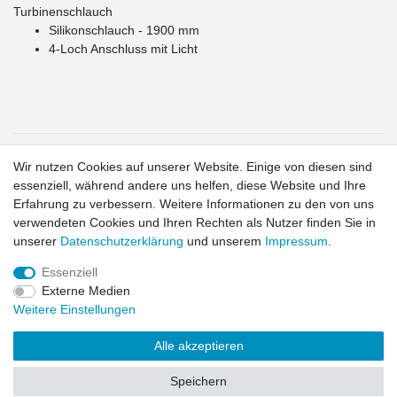
Turbinenschlauch
Silikonschlauch - 1900 mm
4-Loch Anschluss mit Licht
1
Wir nutzen Cookies auf unserer Website. Einige von diesen sind
Gilt für Lieferungen in folgendes Land: Deutschland.
essenziell, während andere uns helfen, diese Website und Ihre
Lieferzeiten für andere Länder und Informationen zur
Erfahrung zu verbessern. Weitere Informationen zu den von uns
Berechnung des Liefertermins siehe hier:
Liefer- und
verwendeten Cookies und Ihren Rechten als Nutzer finden Sie in
Zahlungsbedingungen
2
unserer
Daten­schutz­erklärung
und unserem
Impressum
.
exkl. MwSt.
Essenziell
Externe Medien
Widerrufs­recht
Widerrufs­formular
Impressum
Daten­schutz­
Weitere Einstellungen
erklärung
AGB
Kontakt
Alle akzeptieren
© Copyright 2026 | Alle Rechte vorbehalten.
Speichern