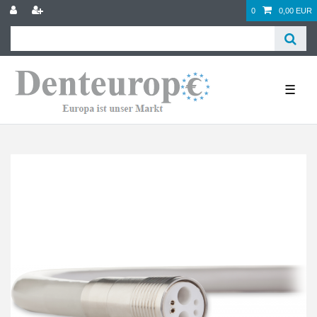
0
0,00 EUR
☰