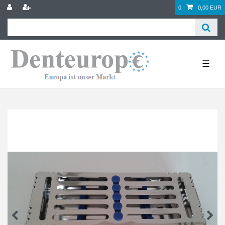
0
0,00 EUR
☰