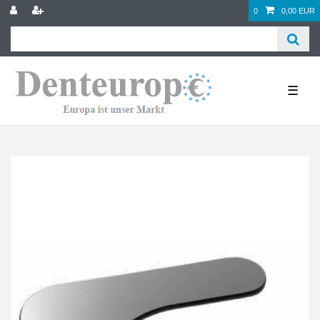
0
0,00 EUR
☰