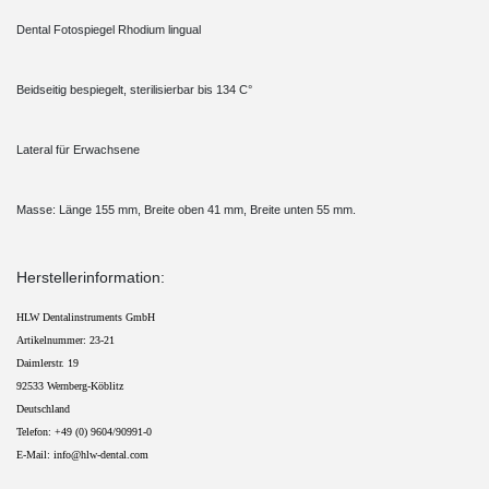
Dental Fotospiegel Rhodium lingual
Beidseitig bespiegelt, sterilisierbar bis 134 C°
Lateral für Erwachsene
Masse: Länge 155 mm, Breite oben 41 mm, Breite unten 55 mm.
Herstellerinformation:
HLW Dentalinstruments GmbH
Artikelnummer: 23-21
Daimlerstr. 19
92533 Wernberg-Köblitz
Deutschland
Telefon: +49 (0) 9604/90991-0 
E-Mail: info@hlw-dental.com