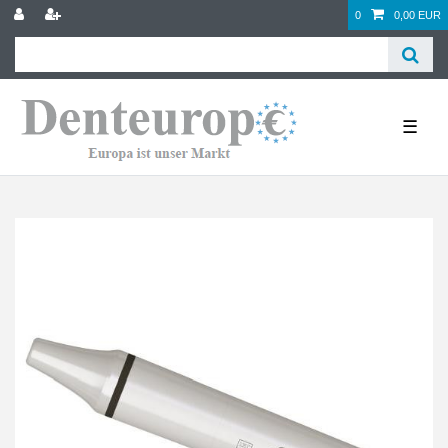
0
0,00 EUR
☰