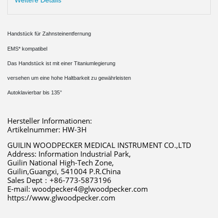
Weitere Details
Handstück für Zahnsteinentfernung
EMS* kompatibel
Das Handstück ist mit einer Titaniumlegierung
versehen um eine hohe Haltbarkeit zu gewährleisten
Autoklavierbar bis 135°
Hersteller Informationen:
Artikelnummer: HW-3H
GUILIN WOODPECKER MEDICAL INSTRUMENT CO.,LTD 
Address: Information Industrial Park,
Guilin National High-Tech Zone,
Guilin,Guangxi, 541004 P.R.China 
Sales Dept：+86-773-5873196 
E-mail: woodpecker4@glwoodpecker.com 
https://www.glwoodpecker.com