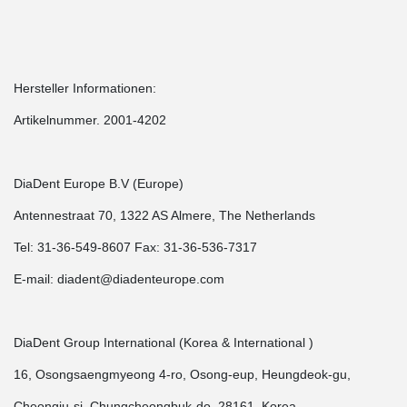
Hersteller Informationen:
Artikelnummer. 2001-4202
DiaDent Europe B.V (Europe)
Antennestraat 70, 1322 AS Almere, The Netherlands
Tel: 31-36-549-8607 Fax: 31-36-536-7317
E-mail: diadent@diadenteurope.com
DiaDent Group International (Korea & International )
16, Osongsaengmyeong 4-ro, Osong-eup, Heungdeok-gu,
Cheongju-si, Chungcheongbuk-do, 28161, Korea