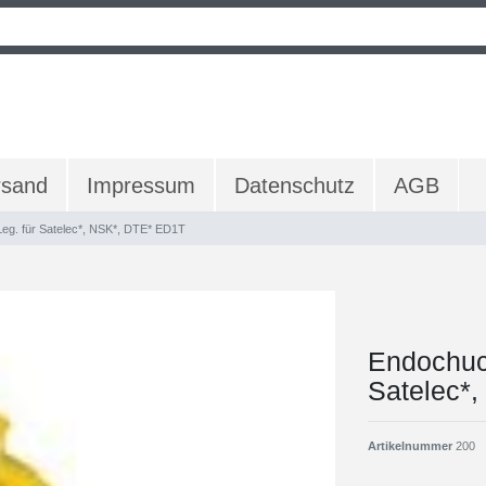
rsand
Impressum
Datenschutz
AGB
 Leg. für Satelec*, NSK*, DTE* ED1T
Endochuck
Satelec*
Artikelnummer
200