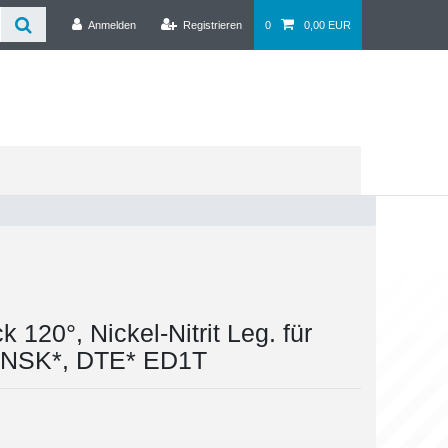
Anmelden
Registrieren
0
0,00 EUR
 120°, Nickel-Nitrit Leg. für
, NSK*, DTE* ED1T