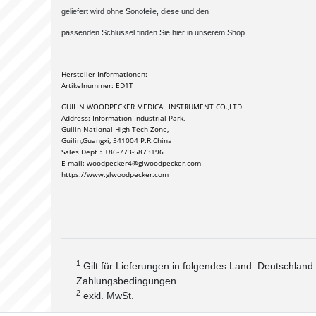
geliefert wird ohne Sonofeile, diese und den
passenden Schlüssel finden Sie hier in unserem Shop
Hersteller Informationen:
Artikelnummer: ED1T
GUILIN WOODPECKER MEDICAL INSTRUMENT CO.,LTD 
Address: Information Industrial Park,
Guilin National High-Tech Zone,
Guilin,Guangxi, 541004 P.R.China 
Sales Dept：+86-773-5873196 
E-mail: woodpecker4@glwoodpecker.com 
https://www.glwoodpecker.com
1
Gilt für Lieferungen in folgendes Land: Deutschland
Zahlungsbedingungen
2
exkl. MwSt.