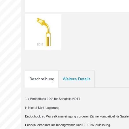
Beschreibung
Weitere Details
1 x Endochuck 120° für Sonofeile ED1T
in Nickel-Nitrit-Legierung
Endochuck zu Wurzelkanalreinigung vorderer Zähne kompatibel für Satel
Endochuckansatz mit Innengewinde und CE 0197 Zulassung