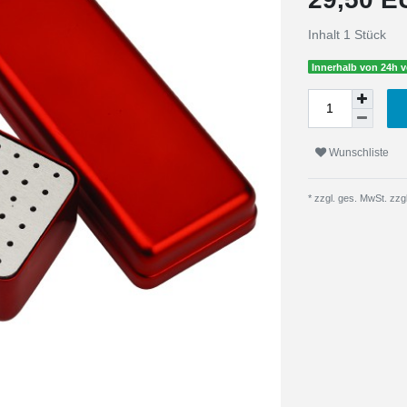
Inhalt
1
Stück
Innerhalb von 24h v
Wunschliste
* zzgl. ges. MwSt. zzgl