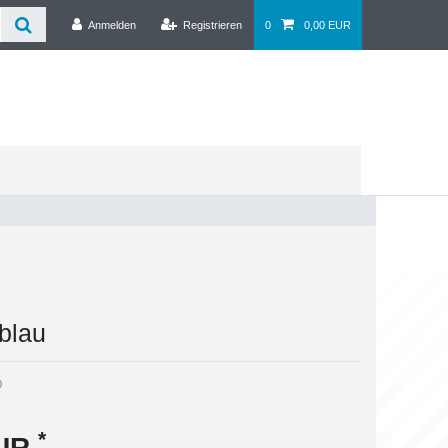
Anmelden
Registrieren
0
0,00 EUR
blau
0
*
EUR