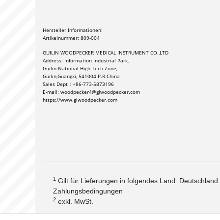
Hersteller Informationen:
Artikelnummer: 809-004
GUILIN WOODPECKER MEDICAL INSTRUMENT CO.,LTD 
Address: Information Industrial Park,
Guilin National High-Tech Zone,
Guilin,Guangxi, 541004 P.R.China 
Sales Dept：+86-773-5873196 
E-mail: woodpecker4@glwoodpecker.com 
https://www.glwoodpecker.com
1
Gilt für Lieferungen in folgendes Land: Deutschland
Zahlungsbedingungen
2
exkl. MwSt.