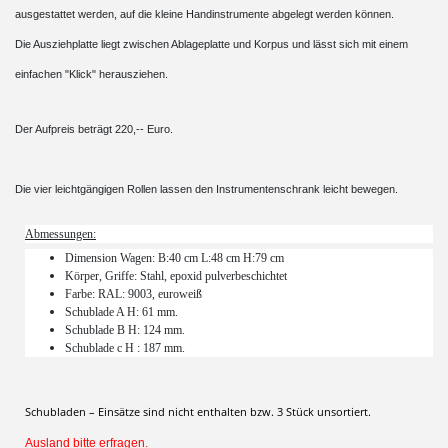
ausgestattet werden, auf die kleine Handinstrumente abgelegt werden können.
Die Ausziehplatte liegt zwischen Ablageplatte und Korpus und lässt sich mit einem
einfachen "Klick" herausziehen.
Der Aufpreis beträgt 220,-- Euro.
Die vier leichtgängigen Rollen lassen den Instrumentenschrank leicht bewegen.
Abmessungen:
Dimension Wagen:
B
:40 cm
L
:
48 cm H:79 cm
Körper, Griffe: Stahl, epoxid pulverbeschichtet
Farbe: RAL: 9003, euroweiß
Schublade A H: 61 mm.
Schublade B H: 124 mm.
Schublade c H : 187 mm.
Schubladen – Einsätze sind nicht enthalten bzw. 3 Stück unsortiert.
Ausland bitte erfragen.