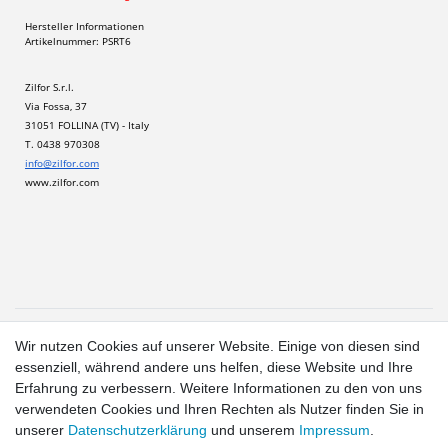
Hersteller Informationen
Artikelnummer: PSRT6
Zilfor S.r.l.
Via Fossa, 37
31051 FOLLINA (TV) - Italy
T. 0438 970308 
info@zilfor.com
www.zilfor.com
1
Wir nutzen Cookies auf unserer Website. Einige von diesen sind
Gilt für Lieferungen in folgendes Land: Deutschland.
essenziell, während andere uns helfen, diese Website und Ihre
Lieferzeiten für andere Länder und Informationen zur
Erfahrung zu verbessern. Weitere Informationen zu den von uns
Berechnung des Liefertermins siehe hier:
Liefer- und
verwendeten Cookies und Ihren Rechten als Nutzer finden Sie in
Zahlungsbedingungen
2
unserer
Daten­schutz­erklärung
und unserem
Impressum
.
exkl. MwSt.