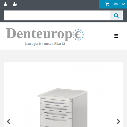
0
0,00 EUR
☰