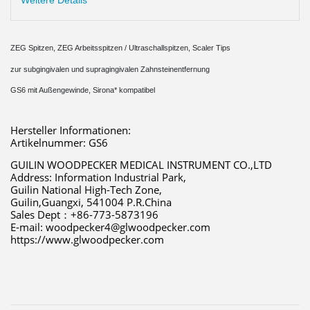
Weitere Details
ZEG Spitzen, ZEG Arbeitsspitzen / Ultraschallspitzen, Scaler Tips
zur subgingivalen und supragingivalen Zahnsteinentfernung
GS6 mit Außengewinde, Sirona* kompatibel
Hersteller Informationen:
Artikelnummer: GS6
GUILIN WOODPECKER MEDICAL INSTRUMENT CO.,LTD 
Address: Information Industrial Park,
Guilin National High-Tech Zone,
Guilin,Guangxi, 541004 P.R.China 
Sales Dept：+86-773-5873196 
E-mail: woodpecker4@glwoodpecker.com 
https://www.glwoodpecker.com