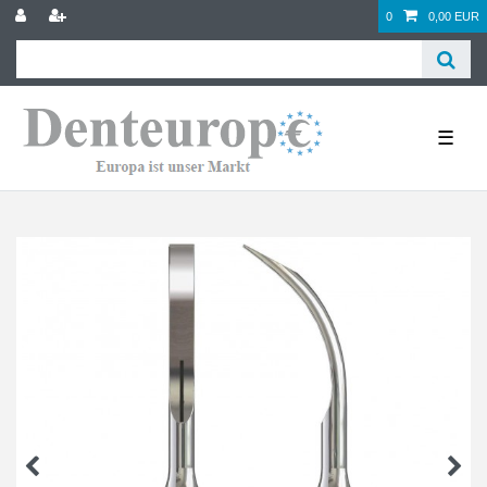
0
0,00 EUR
☰