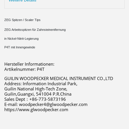
Weitere Details
ZEG Spitzen / Scaler Tips
ZEG Arbeitsspitzen für Zahnsteinentfernung
in Nickel-Nitrit-Legierung
P4T mit Innengewinde
Hersteller Informationen:
Artikelnummer: P4T
GUILIN WOODPECKER MEDICAL INSTRUMENT CO.,LTD 
Address: Information Industrial Park,
Guilin National High-Tech Zone,
Guilin,Guangxi, 541004 P.R.China 
Sales Dept：+86-773-5873196 
E-mail: woodpecker4@glwoodpecker.com 
https://www.glwoodpecker.com