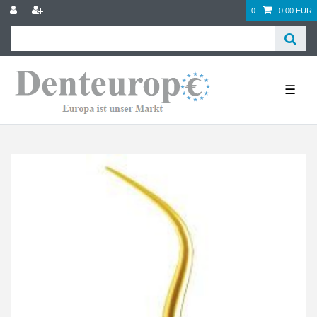
0
0,00 EUR
☰