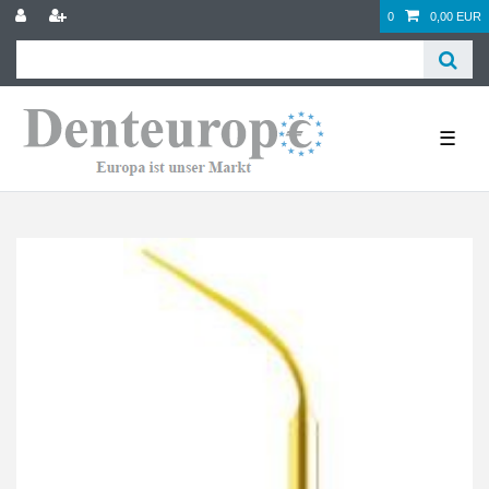
0
0,00 EUR
☰