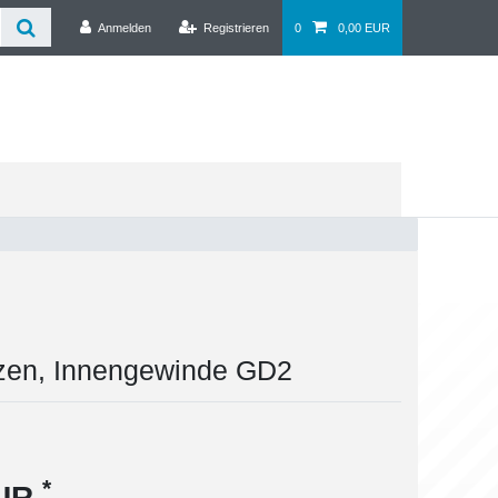
Anmelden
Registrieren
0
0,00 EUR
zen, Innengewinde GD2
*
EUR