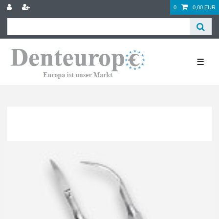
0
0,00 EUR
☰