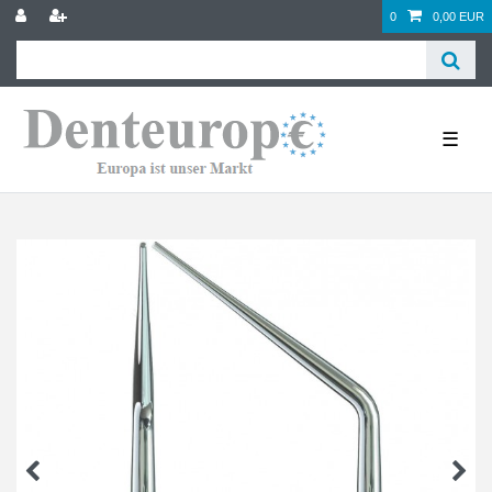
0
0,00 EUR
☰